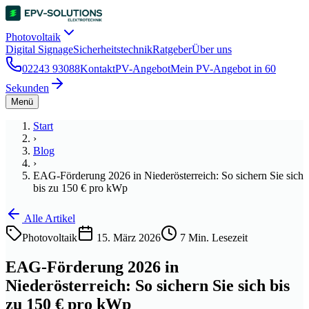
Photovoltaik
Digital Signage
Sicherheitstechnik
Ratgeber
Über uns
02243 93088
Kontakt
PV-Angebot
Mein PV-Angebot in 60
Sekunden
Menü
Start
›
Blog
›
EAG-Förderung 2026 in Niederösterreich: So sichern Sie sich
bis zu 150 € pro kWp
Alle Artikel
Photovoltaik
15. März 2026
7
Min. Lesezeit
EAG-Förderung 2026 in
Niederösterreich: So sichern Sie sich bis
zu 150 € pro kWp