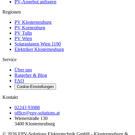
PV-Angebot anfragen
Regionen
PV Klosterneuburg
PV Korneuburg
PV Tulln
PV Wien
Solaranlagen Wien 1190
Elektriker Klosterneuburg
Service
Über uns
Ratgeber & Blog
FAQ
Cookie-Einstellungen
Kontakt
02243 93088
office@epv-solutions.at
Wienerstraße 130
3400
Klosterneuburg
©
2026
EPV-Solutions Elektrotechnik GmbH
- Klosterneuburg &