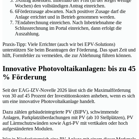
5
Antrag absenden. Innerhalb der Frist (in der Regel wenige
Wochen) den vollständigen Antrag einreichen.
6
Förderzusage abwarten. Nach positiver Zusage darf die
Anlage errichtet und in Betrieb genommen werden.
7
Endabrechnung einreichen. Nach Inbetriebnahme die
Schlussrechnung im Portal einreichen, dann erfolgt die
Auszahlung.
Praxis-Tipp: Viele Errichter (auch wir bei EPV-Solutions)
unterstützen Sie beim Beantragen der Förderung. Das spart Zeit und
hilft, Formfehler zu vermeiden, die zur Ablehnung führen können.
Innovative Photovoltaikanlagen: bis zu 45
% Förderung
Seit der EAG-IZV-Novelle 2026 lässt sich die Maximalförderung
von 30 auf 45 Prozent der Investitionskosten anheben, wenn es sich
um eine innovative Photovoltaikanlage handelt.
Dazu zählen gebäudeintegrierte PV (BIPV), schwimmende
Anlagen, Parkplatzüberdachungen mit PV (ab 10 Stellplätzen), PV
auf Lärmschutzwänden sowie Agri-PV mit vertikalen oder hoch
aufgeständerten Modulen.