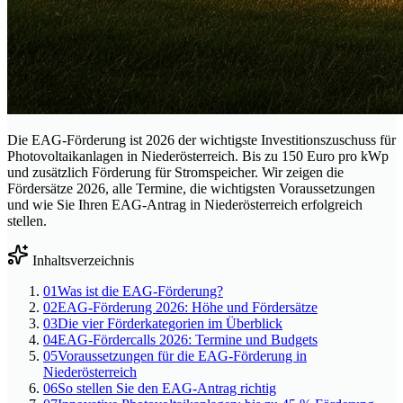
Die EAG-Förderung ist 2026 der wichtigste Investitionszuschuss für
Photovoltaikanlagen in Niederösterreich. Bis zu 150 Euro pro kWp
und zusätzlich Förderung für Stromspeicher. Wir zeigen die
Fördersätze 2026, alle Termine, die wichtigsten Voraussetzungen
und wie Sie Ihren EAG-Antrag in Niederösterreich erfolgreich
stellen.
Inhaltsverzeichnis
01
Was ist die EAG-Förderung?
02
EAG-Förderung 2026: Höhe und Fördersätze
03
Die vier Förderkategorien im Überblick
04
EAG-Fördercalls 2026: Termine und Budgets
05
Voraussetzungen für die EAG-Förderung in
Niederösterreich
06
So stellen Sie den EAG-Antrag richtig