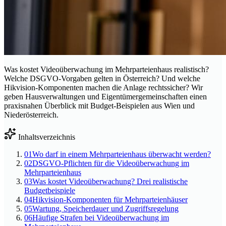
Was kostet Videoüberwachung im Mehrparteienhaus realistisch?
Welche DSGVO-Vorgaben gelten in Österreich? Und welche
Hikvision-Komponenten machen die Anlage rechtssicher? Wir
geben Hausverwaltungen und Eigentümergemeinschaften einen
praxisnahen Überblick mit Budget-Beispielen aus Wien und
Niederösterreich.
Inhaltsverzeichnis
01
Wo darf in einem Mehrparteienhaus überwacht werden?
02
DSGVO-Pflichten für die Videoüberwachung im
Mehrparteienhaus
03
Was kostet Videoüberwachung? Drei realistische
Budgetbeispiele
04
Hikvision-Komponenten für Mehrparteienhäuser
05
Wartung, Speicherdauer und Zugriffsregelung
06
Häufige Strafen bei Videoüberwachung im