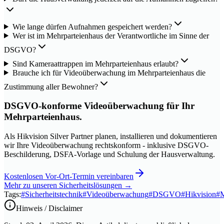
Wie lange dürfen Aufnahmen gespeichert werden?
Wer ist im Mehrparteienhaus der Verantwortliche im Sinne der
DSGVO?
Sind Kameraattrappen im Mehrparteienhaus erlaubt?
Brauche ich für Videoüberwachung im Mehrparteienhaus die
Zustimmung aller Bewohner?
DSGVO-konforme Videoüberwachung für Ihr
Mehrparteienhaus.
Als Hikvision Silver Partner planen, installieren und dokumentieren
wir Ihre Videoüberwachung rechtskonform - inklusive DSGVO-
Beschilderung, DSFA-Vorlage und Schulung der Hausverwaltung.
Kostenlosen Vor-Ort-Termin vereinbaren
Mehr zu unseren Sicherheitslösungen
→
Tags:
#
Sicherheitstechnik
#
Videoüberwachung
#
DSGVO
#
Hikvision
#
M
Hinweis / Disclaimer