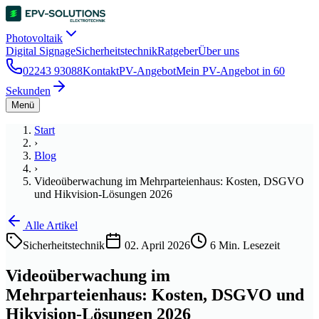
Photovoltaik
Digital Signage
Sicherheitstechnik
Ratgeber
Über uns
02243 93088
Kontakt
PV-Angebot
Mein PV-Angebot in 60
Sekunden
Menü
Start
›
Blog
›
Videoüberwachung im Mehrparteienhaus: Kosten, DSGVO
und Hikvision-Lösungen 2026
Alle Artikel
Sicherheitstechnik
02. April 2026
6
Min. Lesezeit
Videoüberwachung im
Mehrparteienhaus: Kosten, DSGVO und
Hikvision-Lösungen 2026