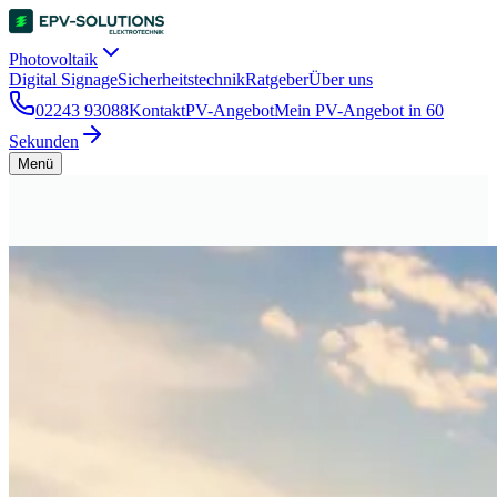
Photovoltaik
Digital Signage
Sicherheitstechnik
Ratgeber
Über uns
02243 93088
Kontakt
PV-Angebot
Mein PV-Angebot in 60
Sekunden
Menü