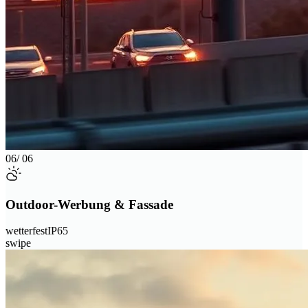
06
/ 06
Outdoor-Werbung & Fassade
wetterfest
IP65
swipe