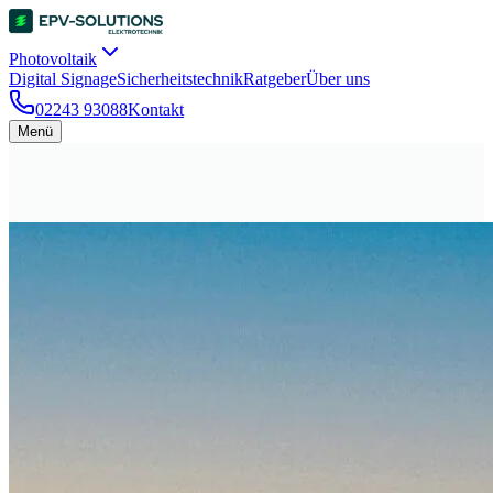
Photovoltaik
Digital Signage
Sicherheitstechnik
Ratgeber
Über uns
02243 93088
Kontakt
Menü